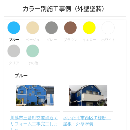
カラー別施工事例（外壁塗装）
ブルー
ベージュ
グレー
ブラウン
イエロー
ホワイト
クリア
その他
ブルー
川越市三番町交差点近く
さいたま市西区Ｔ様邸
リフォーム工事完工しま
屋根・外壁塗装
した