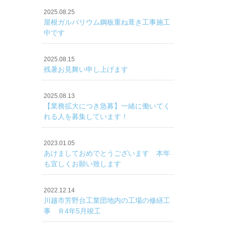
2025.08.25
屋根ガルバリウム鋼板重ね葺き工事施工
中です
2025.08.15
残暑お見舞い申し上げます
2025.08.13
【業務拡大につき急募】一緒に働いてく
れる人を募集しています！
2023.01.05
あけましておめでとうございます 本年
も宜しくお願い致します
2022.12.14
川越市芳野台工業団地内の工場の修繕工
事 Ｒ4年5月竣工