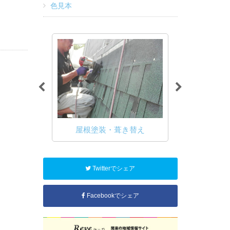
色見本
屋根塗装・葺き替え
雨漏り
模修繕工事
Twitterでシェア
Facebookでシェア