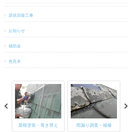
原状回復工事
お知らせ
補助金
色見本
修繕
屋根塗装・葺き替え
雨漏り調査・補修
防