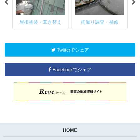
修繕
屋根塗装・葺き替え
雨漏り調査・補修
防
Twitterでシェア
Facebookでシェア
HOME