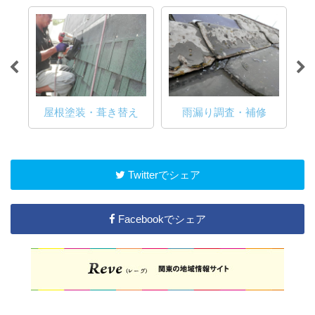
修繕
屋根塗装・葺き替え
雨漏り調査・補修
防
Twitterでシェア
Facebookでシェア