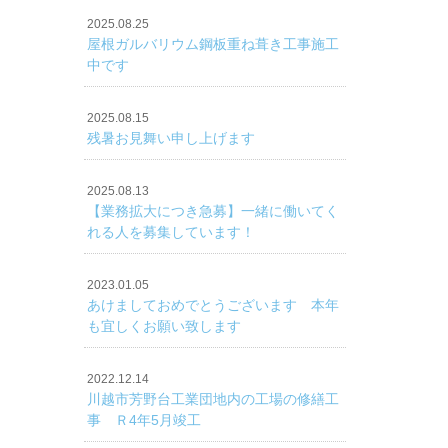
2025.08.25
屋根ガルバリウム鋼板重ね葺き工事施工
中です
2025.08.15
残暑お見舞い申し上げます
2025.08.13
【業務拡大につき急募】一緒に働いてく
れる人を募集しています！
2023.01.05
あけましておめでとうございます 本年
も宜しくお願い致します
2022.12.14
川越市芳野台工業団地内の工場の修繕工
事 Ｒ4年5月竣工