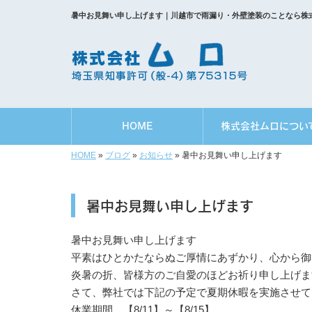
暑中お見舞い申し上げます｜川越市で雨漏り・外壁塗装のことなら株
HOME
株式会社ムロについ
HOME
»
ブログ
»
お知らせ
»
暑中お見舞い申し上げます
暑中お見舞い申し上げます
暑中お見舞い申し上げます
平素はひとかたならぬご厚情にあずかり、心から御
炎暑の折、皆様方のご自愛のほどお祈り申し上げま
さて、弊社では下記の予定で夏期休暇を実施させて
休業期間 【8/11】～【8/15】