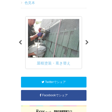
色見本
屋根塗装・葺き替え
雨漏り
模修繕工事
Twitterでシェア
Facebookでシェア